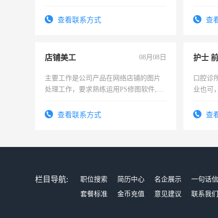
查看联系方式
查
店铺美工
08月08日
护士 
主要工作是公司产品在网络店铺的图片
口腔诊
处理工作，要求熟练运用PS修图软件,工
业也可
作时间每天8小时，待遇优厚。
强。面
查看联系方式
查
栏目导航:
职位搜索
简历中心
名企展示
一句话
套餐标准
金币充值
意见建议
联系我