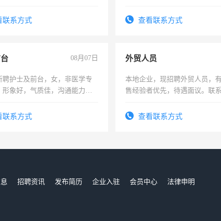
作。包吃住，每月有公休，工资35
4500。
看联系方式
查看联系方式
前台
08月07日
外贸人员
所聘护士及前台，女，非医学专
本地企业，现招聘外贸人员，
，形象好，气质佳，沟通能力
售经验者优先，待遇面议。联
试，周日休息。
看联系方式
查看联系方式
信息
招聘资讯
发布简历
企业入驻
会员中心
法律申明
们