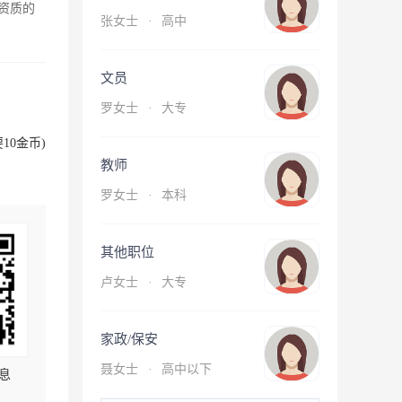
资质的
张女士
·
高中
文员
罗女士
·
大专
10金币)
教师
罗女士
·
本科
其他职位
卢女士
·
大专
家政/保安
聂女士
·
高中以下
息