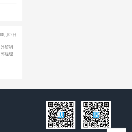
00-
08月07日
有外贸销
系郭经理