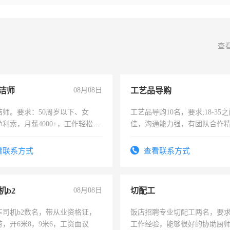
查
洁师
08月08日
工艺品导购
洁师。要求：50周岁以下、女
工艺品导购10名，要求;18-35
利索，月薪4000+，工作轻松，
佳，沟通能力强，有团队合作
活，不需坐班，适合宝妈、全职
上进心，有工作经验者优先！
。
看联系方式
查看联系方式
机b2
08月08日
切配工
车司机b2数名，带从业资格证，
饭店招聘专业切配工两名，要
，开6米8，9米6，工资面议
工作经验，能够很好的协助厨