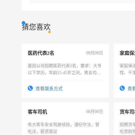
猜您喜欢
医药代表2名
08月08日
家庭保
基因公司招聘医药代表2名，要求：大专
家庭保
以下学历，年龄25-45岁之间，男女均
性、干净
可，需要具有营销经验，从事过医药代
时间灵
表或者有医学资质的优先，底薪+绩效，
太太等
查看联系方式
查
交五险。
客车司机
08月08日
货车司
有大客车安全驾驶经验，遵纪守法，管
招聘货
吃注，薪资面议
吃苦耐劳