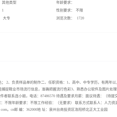
：
其他类型
年龄要求：
：
1
性别要求：
不限
：
大专
浏览次数：
1720
； 2、负责样品单的制作二、任职资格：1、高中、中专学历，有两年以
能捕捉鞋业市场流行信息，准确把握流行色彩3、熟悉办公软件及图片处理
合条件者联系连小姐，电话：87486570 待遇及要求月薪：面议待遇：（待提
求：不限年龄要求：不限工作经验：（无要求） 联系方式联系人：人力资
rts@zegda。com。cn邮 编：362000地 址：泉州台商投资区洛阳桥北正大工业园